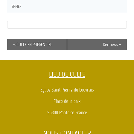
EPMEF
Navigation
«
CULTE EN PRÉSENTIEL
Kermess
»
Évènement
LIEU DE CULTE
Eglise Saint Pierre du Louvrais
Place de la paix
95300 Pontoise France
NOUS CONTACTER