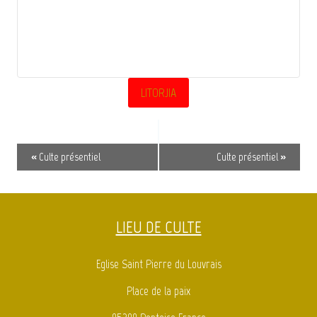
LITORJIA
Navigation
«
Culte présentiel
Culte présentiel
»
Évènement
LIEU DE CULTE
Eglise Saint Pierre du Louvrais
Place de la paix