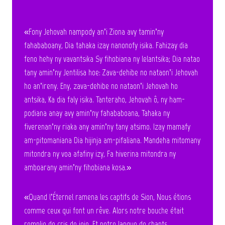
«Fony Jehovah nampody an’i Ziona avy tamin’ny
fahababoany, Dia tahaka izay nanonofy isika. Fahizay dia
feno hehy ny vavantsika Sy fihobiana ny lelantsika; Dia natao
tany amin’ny Jentilisa hoe: Zava-dehibe no nataon’i Jehovah
ho an’ireny. Eny, zava-dehibe no nataon’i Jehovah ho
antsika, Ka dia faly isika. Tanteraho, Jehovah ô, ny ham-
podiana anay avy amin’ny fahababoana, Tahaka ny
fiverenan’ny riaka any amin’ny tany atsimo. Izay mamafy
am-pitomaniana Dia hijinja am-pifaliana. Mandeha mitomany
mitondra ny voa afafiny izy, Fa hiverina mitondra ny
amboarany amin’ny fihobiana kosa.»
«Quand l’Éternel ramena les captifs de Sion, Nous étions
comme ceux qui font un rêve. Alors notre bouche était
remplie de cris de joie, Et notre langue de chants