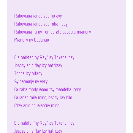
Rahoviana ianao vao ho avy
Rahoviana ianao vao mba hody
Rahoviana fa ny Tompo efa sasatra miandry
Miandry ny Dadanao
Dia nalefan’ny Ray,’lay Tokana Iray
Jesosy anie ‘lay Izy hatrizay
Tonga Izy hitady
Sy hamonjy ny very
Fa raha mody ianao tsy mandeha irery
Fa ianao mila mino,Jesosy ilay hilo
F’Izy anie no lalan’ny mino
Dia nalefan’ny Ray,’lay Tokana Iray
Jesosy anie ‘lay Izy hatrizay