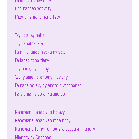
Fa ianao no tsy nety
Hoe handao vetivety
F’izy anie nanomana fety
Tsy hoe tsy nahalala
Tsy zanak’adala
Fa ninia ianao nivoka ny vala
Fa ianao tena tiany
Tsy foiny,tsy ariany
‘zany anie no antony niaviany
Fa raha ho avy ny andro hiverenanao
Fety anie ny ao an-trano ao
Rahoviana ianao vao ho avy
Rahoviana ianao vao mba hody
Rahoviana fa ny Tompo efa sasatra miandry
Miandry ny Dadanao