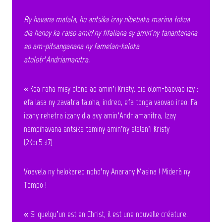
Ry havana malala, ho antsika izay nibebaka marina tokoa
dia henoy ka raiso amin’ny fifaliana sy amin’ny fanantenana
eo am-pitsanganana ny famelan-keloka
atolotr’Andriamanitra.
« Koa raha misy olona ao amin’i Kristy, dia olom-baovao izy ;
efa lasa ny zavatra taloha, indreo, efa tonga vaovao ireo. Fa
izany rehetra izany dia avy amin’Andriamanitra, Izay
nampihavana antsika taminy amin’ny alalan’i Kristy
(2Kor5 :17)
Voavela ny helokareo noho’ny Anarany Masina ! Miderà ny
Tompo !
« Si quelqu’un est en Christ, il est une nouvelle créature.