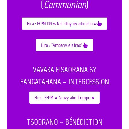
(
C
ommunion
)
Hira : FFPM 109 « Nahafoy ny aiko aho »
Hira : “Ambany elatrao”
VAVAKA FISAORANA SY
FANGATAHANA – INTERCESSION
Hira : FFPM « Arovy aho Tompo »
TSODRANO – BÉNÉDICTION