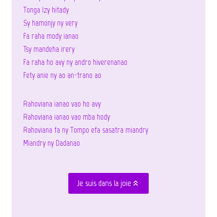
Tonga Izy hitady
Sy hamonjy ny very
Fa raha mody ianao
Tsy mandeha irery
Fa raha ho avy ny andro hiverenanao
Fety anie ny ao an-trano ao
Rahoviana ianao vao ho avy
Rahoviana ianao vao mba hody
Rahoviana fa ny Tompo efa sasatra miandry
Miandry ny Dadanao
Je suis dans la joie