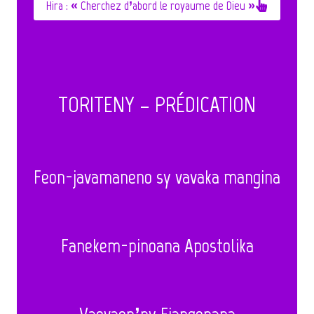
Hira : « Cherchez d’abord le royaume de Dieu »
TORITENY – PRÉDICATION
Feon-javamaneno sy vavaka mangina
Fanekem-pinoana Apostolika
Vaovaon’ny Fiangonana