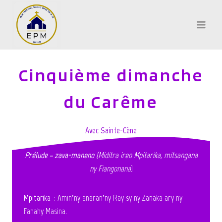
Aller
au
contenu
Cinquième dimanche
du Carême
Avec Sainte-Cène
Prélude – zava-maneno
(
Miditra ireo Mpitarika, mitsangana
ny Fiangonana
)
Mpitarika
: Amin’ny anaran’ny Ray sy ny Zanaka ary ny
Fanahy Masina.