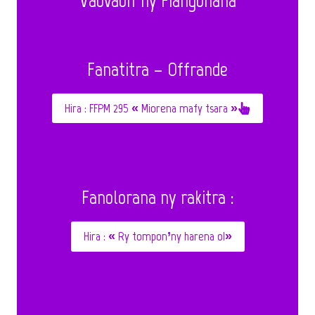
Fanatitra – Offrande
Hira : FFPM 295 « Miorena mafy tsara »
Fanolorana ny rakitra :
Hira : « Ry tompon’ny harena o!»