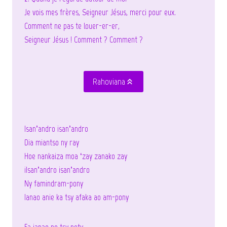
Je vois mes frères, Seigneur Jésus, merci pour eux.
Comment ne pas te louer-er-er,
Seigneur Jésus ! Comment ? Comment ?
Rahoviana
Isan’andro isan’andro
Dia miantso ny ray
Hoe nankaiza moa ‘zay zanako zay
iIsan’andro isan’andro
Ny famindram-pony
Ianao anie ka tsy afaka ao am-pony