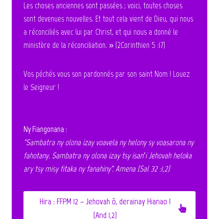
Les choses anciennes sont passées ; voici, toutes choses
sont devenues nouvelles. Et tout cela vient de Dieu, qui nous
a réconciliés avec lui par Christ, et qui nous a donné le
ministère de la réconciliation. » (2Corinthien 5 :17)
Vos péchés vous son pardonnés par son saint Nom ! Louez
le Seigneur !
Ny Fiangonana :
“Sambatra ny olona izay voavela ny helony sy voasarona ny
fahotany. Sambatra ny olona izay tsy isan’i Jehovah heloka
ary tsy misy fitaka ny fanahiny”. Amena (Sal 32 :1,2)
Hira : FFPM 12 – Jehovah ô, derainay Hianao !
(And 1,2)