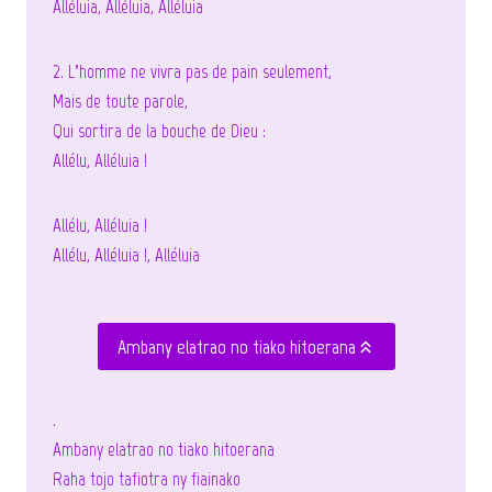
Alléluia, Alléluia, Alléluia
2. L’homme ne vivra pas de pain seulement,
Mais de toute parole,
Qui sortira de la bouche de Dieu :
Allélu, Alléluia !
Allélu, Alléluia !
Allélu, Alléluia !, Alléluia
Ambany elatrao no tiako hitoerana
.
Ambany elatrao no tiako hitoerana
Raha tojo tafiotra ny fiainako