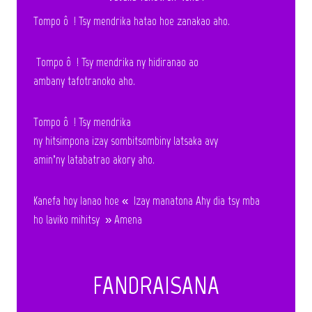
Tompo ô ! Tsy mendrika hatao hoe zanakao aho.
Tompo ô ! Tsy mendrika ny hidiranao ao
ambany tafotranoko aho.
Tompo ô ! Tsy mendrika
ny hitsimpona izay sombitsombiny latsaka avy
amin’ny latabatrao akory aho.
Kanefa hoy Ianao hoe « Izay manatona Ahy dia tsy mba
ho laviko mihitsy » Amena
FANDRAISANA