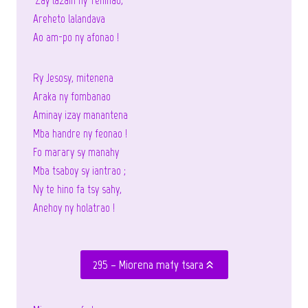
Areheto lalandava
Ao am-po ny afonao !
Ry Jesosy, mitenena
Araka ny fombanao
Aminay izay manantena
Mba handre ny feonao !
Fo marary sy manahy
Mba tsaboy sy iantrao ;
Ny te hino fa tsy sahy,
Anehoy ny holatrao !
295 – Miorena mafy tsara