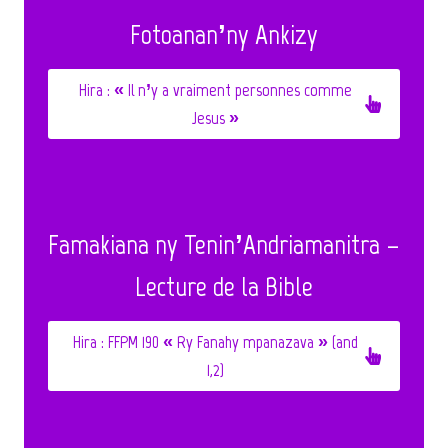
Fotoanan’ny Ankizy
Hira :
« Il n’y a vraiment personnes comme
Jesus »
Famakiana ny Tenin’Andriamanitra –
Lecture de la Bible
Hira :
FFPM 190 « Ry Fanahy mpanazava » (and
1,2)