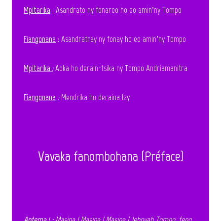
Mpitarika
: Asandrato ny fonareo ho eo amin’ny Tompo
Fiangonana
: Asandratray ny fonay ho eo amin’ny Tompo
Mpitarika
:
Aoka ho derain-tsika ny Tompo Andriamanitra
Fiangonana
:
Mendrika ho deraina Izy
Vavaka f
anombohana (Préface)
Antema
1 : M
asina ! Masina ! Masina ! Jehovah Tompo, feno