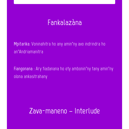
Fankalazàna
Mpitarika
: Voninahitra ho any amin’ny avo indrindra ho
an’Andriamanitra
Fiangonana
: Ary fiadanana ho ety ambonin’ny tany amin’ny
olona ankasitrahany
Zava-maneno – Interlude