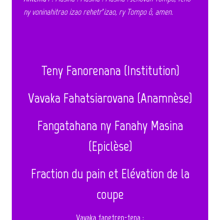
ny voninahitrao izao rehetr’izao, ry Tompo ô, amen.
Teny Fanorenana (Institution)
Vavaka Fahatsiarovana (A
namnèse)
Fangatahana ny Fanahy Masina
(Epiclèse)
Fraction du pain et Elévation de la
coupe
Vavaka fanetren-tena
: