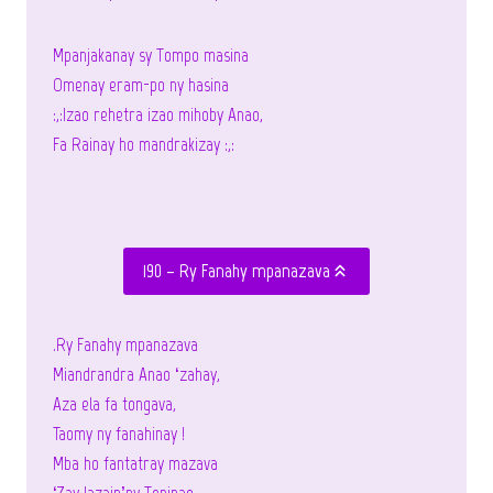
Mpanjakanay sy Tompo masina
Omenay eram-po ny hasina
:,:Izao rehetra izao mihoby Anao,
Fa Rainay ho mandrakizay :,:
190 – Ry Fanahy mpanazava
.Ry Fanahy mpanazava
Miandrandra Anao ‘zahay,
Aza ela fa tongava,
Taomy ny fanahinay !
Mba ho fantatray mazava
‘Zay lazain’ny Teninao,