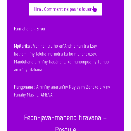
Hira : Comment ne pas te louer
Fanirahana – Envoi
Mpitarika
: Voninahitra ho an’Andriamanitra Izay
hatramin’ny taloha indrindra ka ho mandrakizay.
Mandehàna amin’ny fiadànana, ka manompoa ny Tompo
amin’ny fifaliana
Fiangonana
: Amin’ny anaran’ny Ray sy ny Zanaka ary ny
Fanahy Masina, AMENA
Feon-java-maneno firavana –
Postule