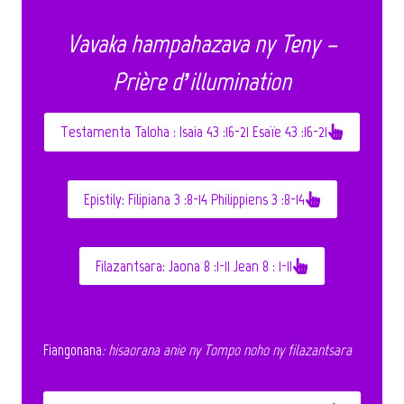
Vavaka hampahazava ny Teny –
Prière d’illumination
Testamenta Taloha :
Isaia 43 :16-21 Esaïe 43 :16-21
Epistily
: Filipiana 3 :8-14 Philippiens 3 :8-14
Filazantsara
: Jaona 8 :1-11 Jean 8 : 1-11
Fiangonana
: his
aorana anie ny Tompo noho ny filazantsara