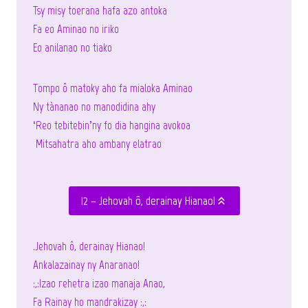
Tsy misy toerana hafa azo antoka
Fa eo Aminao no iriko
Eo anilanao no tiako
Tompo ô matoky aho fa mialoka Aminao
Ny tànanao no manodidina ahy
‘Reo tebitebin’ny fo dia hangina avokoa
Mitsahatra aho ambany elatrao
12 – Jehovah ô, derainay Hianao!
.Jehovah ô, derainay Hianao!
Ankalazainay ny Anaranao!
:,:Izao rehetra izao manaja Anao,
Fa Rainay ho mandrakizay :,: