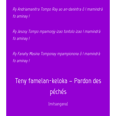
Ry Andriamanitra Tompo Ray ao an-danintra ô ! mamindrà
fo aminay !
Ry Jesosy Tompo mpamonjy izao tontolo izao ! mamindrà
fo aminay !
Ry Fanahy Masina Tomponay mpampionona ô ! mamindrà
fo aminay !
Teny famelan-keloka – Pardon des
péchés
(mitsangana)