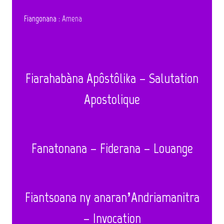
Fiangonana
: Amena
Fiarahabàna Apôstôlika – Salutation
Apostolique
Fanatonana – Fiderana – Louange
Fiantsoana ny anaran’Andriamanitra
– Invocation