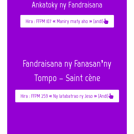
Ankatoky ny Fandraisana
Hira : FFPM 107 « Maniry mafy aho » (and1)
Fandraisana ny Fanasan’ny
Tompo – Saint cène
Hira : FFPM 259 « Ny latabatrao ry Jeso » (And1)